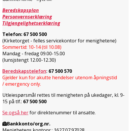
Beredskapsplan
Personvernserklæring
Tilgjengelighetserklæring
Telefon:
67 500 500
(Kirketorget - felles servicekontor for menighetene)
Sommertid: 10-14 (til 10.08)
Mandag - fredag 09.00-15.00
(lunsjstengt 12.00-12.30)
Beredskapstelefon
:
67 500 570
Gjelder kun for akutte hendelser utenom åpningstid
/ emergency only.
Utleiespørsmål rettes til menigheten på ukedager, kl. 9-
15 på tlf.:
67 500 500
Se også her
for direktenummer til ansatte.
Bankkonto/org.nr.
Menighetens kontonr.: 1627.07.97028