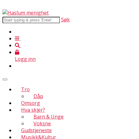
Søk
Logg inn
Tro
Dåp
Omsorg
Hva skjer?
Barn & Unge
Voksne
Gudstjeneste
Musikk&Kultur