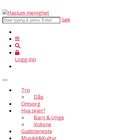
Søk
Logg inn
Tro
Dåp
Omsorg
Hva skjer?
Barn & Unge
Voksne
Gudstjeneste
Musikk&Kultur