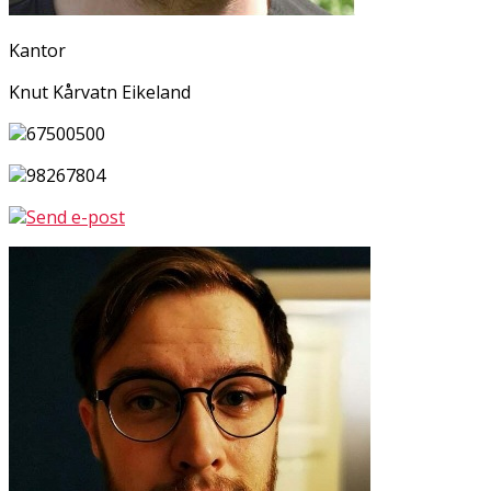
Kantor
Knut Kårvatn Eikeland
67500500
98267804
Send e-post