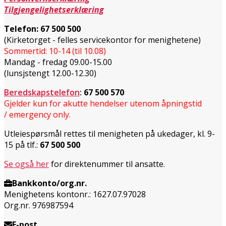
Tilgjengelighetserklæring
Telefon:
67 500 500
(Kirketorget - felles servicekontor for menighetene)
Sommertid: 10-14 (til 10.08)
Mandag - fredag 09.00-15.00
(lunsjstengt 12.00-12.30)
Beredskapstelefon
:
67 500 570
Gjelder kun for akutte hendelser utenom åpningstid
/ emergency only.
Utleiespørsmål rettes til menigheten på ukedager, kl. 9-
15 på tlf.:
67 500 500
Se også her
for direktenummer til ansatte.
Bankkonto/org.nr.
Menighetens kontonr.: 1627.07.97028
Org.nr. 976987594
E-post