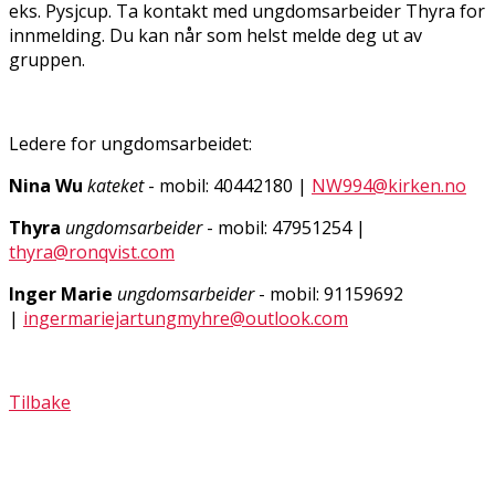
eks. Pysjcup. Ta kontakt med ungdomsarbeider Thyra for
innmelding. Du kan når som helst melde deg ut av
gruppen.
Ledere for ungdomsarbeidet:
Nina Wu
kateket
- mobil: 40442180 |
NW994@kirken.no
Thyra
ungdomsarbeider
- mobil: 47951254 |
thyra@ronqvist.com
Inger Marie
ungdomsarbeider
- mobil: 91159692
|
ingermariejartungmyhre@outlook.com
Tilbake