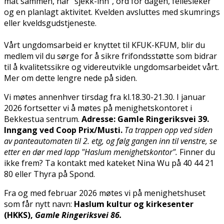
mat sammen, har "sjekk-inn", ord for dagen, fellesleker
og en planlagt aktivitet. Kvelden avsluttes med skumrings
eller kveldsgudstjeneste.
Vårt ungdomsarbeid er knyttet til KFUK-KFUM, blir du
medlem vil du sørge for å sikre frifondsstøtte som bidrar
til å kvalitetssikre og videreutvikle ungdomsarbeidet vårt.
Mer om dette lengre nede på siden.
Vi møtes annenhver tirsdag fra kl.18.30-21.30. I januar
2026 fortsetter vi å møtes på menighetskontoret i
Bekkestua sentrum.
Adresse: Gamle Ringeriksvei 39.
Inngang ved Coop Prix/Musti.
Ta trappen opp ved siden
av panteautomaten til 2. etg, og følg gangen inn til venstre, se
etter en dør med lapp "Haslum menighetskontor".
Finner du
ikke frem? Ta kontakt med kateket Nina Wu på 40 44 21
80 eller Thyra på Spond.
Fra og med februar 2026 møtes vi på menighetshuset
som får nytt navn:
Haslum kultur og kirkesenter
(HKKS),
Gamle Ringeriksvei 86.