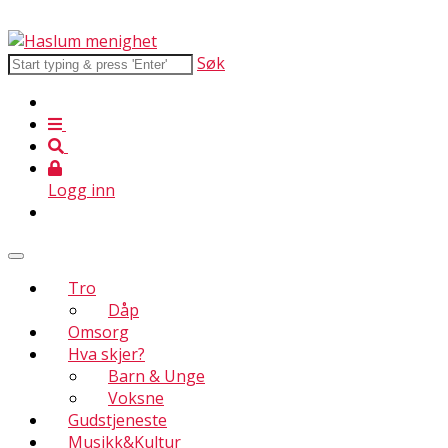
Søk
Logg inn
Tro
Dåp
Omsorg
Hva skjer?
Barn & Unge
Voksne
Gudstjeneste
Musikk&Kultur